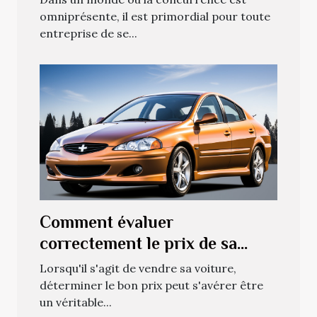
la visibilité de votre entreprise
omniprésente, il est primordial pour toute
entreprise de se...
Comment évaluer
correctement le prix de sa
voiture pour une vente rapide
Lorsqu'il s'agit de vendre sa voiture,
déterminer le bon prix peut s'avérer être
un véritable...