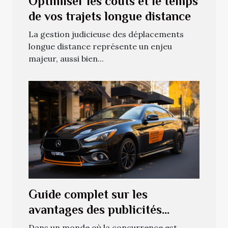
Optimiser les coûts et le temps
de vos trajets longue distance
La gestion judicieuse des déplacements
longue distance représente un enjeu
majeur, aussi bien...
Guide complet sur les
avantages des publicités
magnétiques pour augmenter
Dans un monde où la concurrence est